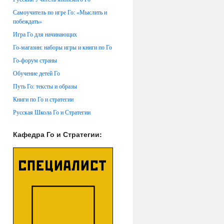
Самоучитель по игре Го: «Мыслить и
побеждать»
Игра Го для начинающих
Го-магазин: наборы игры и книги по Го
Го-форум страны
Обучение детей Го
Путь Го: тексты и образы
Книги по Го и стратегии
Русская Школа Го и Стратегии
Кафедра Го и Стратегии: