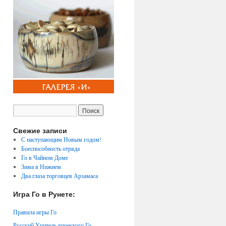
Свежие записи
С наступающим Новым годом!
Боеспособность отряда
Го в Чайном Доме
Зима в Нижнем
Два глаза торговцев Арзамаса
Игра Го в Рунете:
Правила игры Го
Русский Учитель японского Го