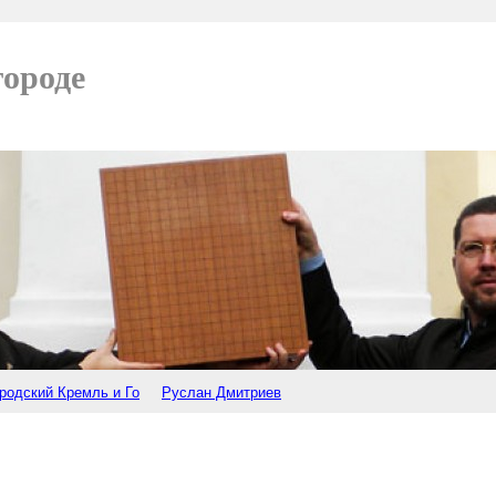
городе
родский Кремль и Го
Руслан Дмитриев