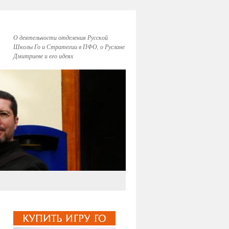
О деятельности отделения Русской
Школы Го и Стратегии в ПФО, о Руслане
Дмитриеве и его идеях